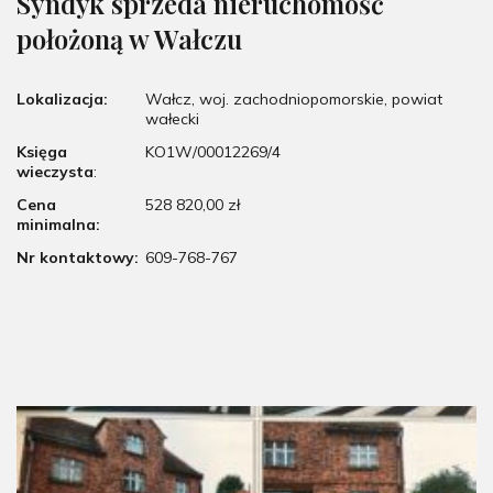
Syndyk sprzeda nieruchomość
położoną w Wałczu
Lokalizacja:
Wałcz, woj. zachodniopomorskie, powiat
wałecki
Księga
KO1W/00012269/4
wieczysta
:
Cena
528 820,00 zł
minimalna:
Nr kontaktowy:
609-768-767