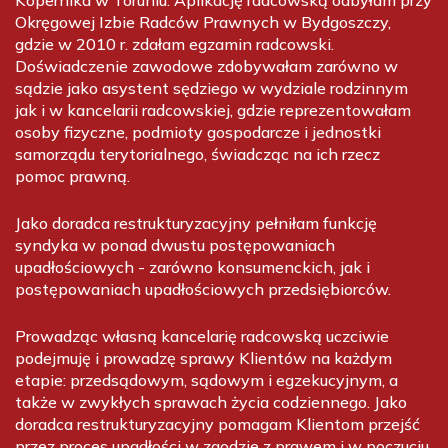
Kopernika w Toruniu. Aplikację radcowską odbyłam przy
Okręgowej Izbie Radców Prawnych w Bydgoszczy,
gdzie w 2010 r. zdałam egzamin radcowski.
Doświadczenie zawodowe zdobywałam zarówno w
sądzie jako asystent sędziego w wydziale rodzinnym
jak i w kancelarii radcowskiej, gdzie reprezentowałam
osoby fizyczne, podmioty gospodarcze i jednostki
samorządu terytorialnego, świadcząc na ich rzecz
pomoc prawną.
Jako doradca restrukturyzacyjny pełniłam funkcję
syndyka w ponad dwustu postępowaniach
upadłościowych - zarówno konsumenckich, jak i
postępowaniach upadłościowych przedsiębiorców.
Prowadząc własną kancelarię radcowską uczciwie
podejmuję i prowadzę sprawy Klientów na każdym
etapie: przedsądowym, sądowym i egzekucyjnym, a
także w zwykłych sprawach życia codziennego. Jako
doradca restrukturyzacyjny pomagam Klientom przejść
przez proces upadłości w zgodzie z prawem i w poczuciu